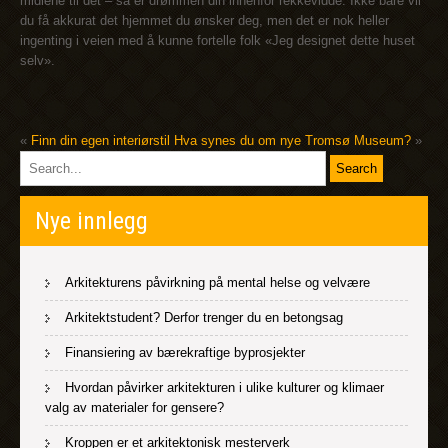
midlene til det – så er drømmen din innenfor rekkevidde. Ikke bare vil
du få akkurat det hjemmet du ønsker deg, men det er nok heller
ingenting i veien med å kunne fortelle folk «Jeg designet dette huset
selv».
«
Finn din egen interiørstil
Hva synes du om nye Tromsø Museum?
»
Nye innlegg
Arkitekturens påvirkning på mental helse og velvære
Arkitektstudent? Derfor trenger du en betongsag
Finansiering av bærekraftige byprosjekter
Hvordan påvirker arkitekturen i ulike kulturer og klimaer
valg av materialer for gensere?
Kroppen er et arkitektonisk mesterverk