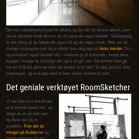
Det kan selvfølgelig koste litt ekstra og det blir litt ekstra arbeid, men
det er absolutt verdt det om du vil være din egen arkitekt. Selvfølgelig
er det viktig at du følger din egen stil og din egen smak. Men om du
trenger inspirasjon kan du jo alltids lese deg opp på
årets trender
. Du –
og eventuelt også familien din – kommer jo til å boende i huset dere
bygger i mange år. Kanskje det også vil gå i arv. Så hvorfor ikke gå
inn for å få det akkurat sånn du ønsker å ha det? Ta deg god tid, finn
inspirasjon, og end opp med et best mulig resultat til slutt.
Det geniale verktøyet RoomSketcher
Vi vet alle hvor enkelt det
er å innrede huset sitt, så
lenge du er på nett kan
du fikse det på et
øyeblikk.
Finn det du
trenger på Buildor.no
og
bestill det hjem til deg.