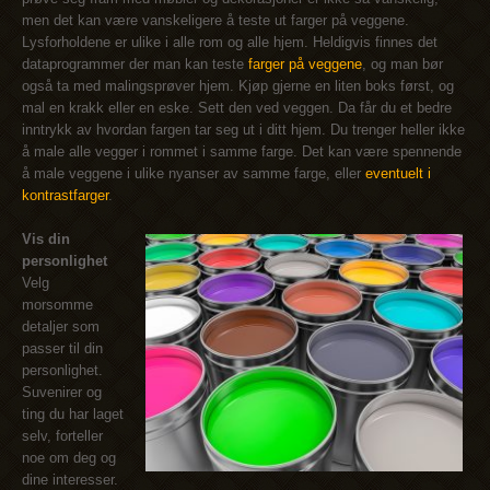
men det kan være vanskeligere å teste ut farger på veggene.
Lysforholdene er ulike i alle rom og alle hjem. Heldigvis finnes det
dataprogrammer der man kan teste
farger på veggene
, og man bør
også ta med malingsprøver hjem. Kjøp gjerne en liten boks først, og
mal en krakk eller en eske. Sett den ved veggen. Da får du et bedre
inntrykk av hvordan fargen tar seg ut i ditt hjem. Du trenger heller ikke
å male alle vegger i rommet i samme farge. Det kan være spennende
å male veggene i ulike nyanser av samme farge, eller
eventuelt i
kontrastfarger
.
Vis din
personlighet
Velg
morsomme
detaljer som
passer til din
personlighet.
Suvenirer og
ting du har laget
selv, forteller
noe om deg og
dine interesser.