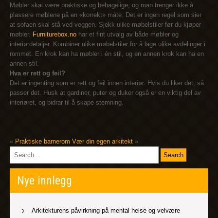
Møbler skal være praktiske og behagelige, og man trenger ikke å
plassere møblene på en «korrekt» måte. Det er ingen regel som sier
at sofaen skal stå ved veggen. Sjekk ulike møbelstiler før du kjøper
møbler.
Furniturebox.no
har et fint utvalg av både møbler og
interiørdetaljer. Kombiner ulike møbelstiler for å lage ulike avdelinger i
rommet. En krok kan ha møbler i én stil, og en annen krok kan ha en
annen stil.
Hva er rett og feil?
Det er ingenting som er rett og feil innen interiør. Hvis du liker det, så
passer det. Husk at gardiner, puter og duker også er en viktig del av
interiøret, og bidrar til å skape stemning.
«
Praktiske barnerom
Vær din egen arkitekt
»
Nye innlegg
Arkitekturens påvirkning på mental helse og velvære