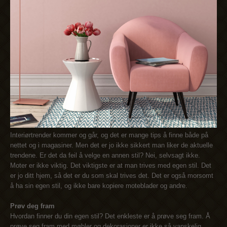
Interiørtrender kommer og går, og det er mange tips å finne både på
nettet og i magasiner. Men det er jo ikke sikkert man liker de aktuelle
trendene. Er det da feil å velge en annen stil? Nei, selvsagt ikke.
Moter er ikke viktig. Det viktigste er at man trives med egen stil. Det
er jo ditt hjem, så det er du som skal trives det. Det er også morsomt
å ha sin egen stil, og ikke bare kopiere moteblader og andre.
Prøv deg fram
Hvordan finner du din egen stil? Det enkleste er å prøve seg fram. Å
prøve seg fram med møbler og dekorasjoner er ikke så vanskelig,