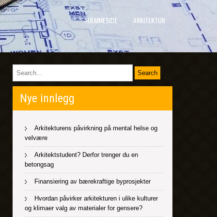
HJEMMESIDE
ARKITEKTUR
Nye innlegg
Arkitekturens påvirkning på mental helse og
velvære
Arkitektstudent? Derfor trenger du en
betongsag
Finansiering av bærekraftige byprosjekter
Hvordan påvirker arkitekturen i ulike kulturer
og klimaer valg av materialer for gensere?