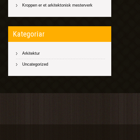
Kroppen er et arkitektonisk mesterverk
Kategoriar
Arkitektur
Uncategorized