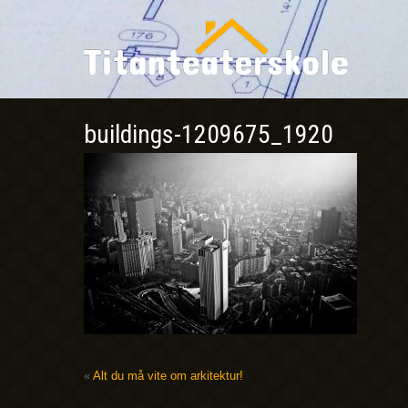
buildings-1209675_1920
«
Alt du må vite om arkitektur!