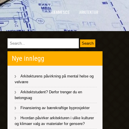
HJEMMESIDE
ARKITEKTUR
Nye innlegg
Arkitekturens påvirkning på mental helse og
velvære
Arkitektstudent? Derfor trenger du en
betongsag
Finansiering av bærekraftige byprosjekter
Hvordan påvirker arkitekturen i ulike kulturer
og klimaer valg av materialer for gensere?