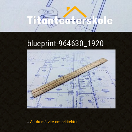
blueprint-964630_1920
«
Alt du må vite om arkitektur!