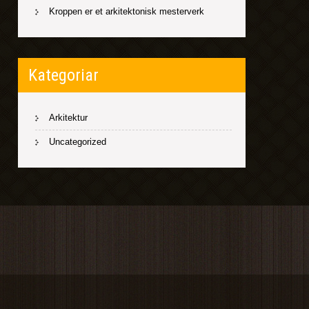
Kroppen er et arkitektonisk mesterverk
Kategoriar
Arkitektur
Uncategorized